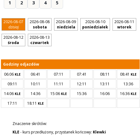
1
2
3
4
5
2026-08-07
2026-08-08
2026-08-09
2026-08-10
2026-08-11
dzisiaj
sobota
niedziela
poniedziałek
wtorek
2026-08-12
2026-08-13
środa
czwartek
Godziny odjazdów
06:06
06:41
07:11
07:41
08:11
08:41
KLE
KLE
09:11
10:11
11:11
12:11
13:11
13:36
14:06
14:36
15:06
15:36
16:06
16:36
KLE
KLE
KLE
17:11
18:11
KLE
Znaczenie skrótów:
KLE
- kurs przedłużony, przystanek końcowy:
Klewki