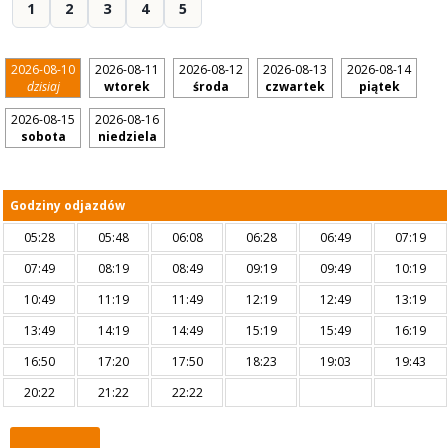
1
2
3
4
5
2026-08-10
2026-08-11
2026-08-12
2026-08-13
2026-08-14
dzisiaj
wtorek
środa
czwartek
piątek
2026-08-15
2026-08-16
sobota
niedziela
Godziny odjazdów
05:28
05:48
06:08
06:28
06:49
07:19
07:49
08:19
08:49
09:19
09:49
10:19
10:49
11:19
11:49
12:19
12:49
13:19
13:49
14:19
14:49
15:19
15:49
16:19
16:50
17:20
17:50
18:23
19:03
19:43
20:22
21:22
22:22