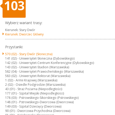
103
Wybierz wariant trasy:
Kierunek: Stary Dwór
Kierunek: Dworzec Główny
Przystanki:
570 (02) -
Stary Dwór (Słoneczna)
141 (02) -
Uniwersytet-Słoneczna (Dybowskiego)
142 (02) -
Uniwersytet-Centrum Konferencyjne (Dybowskiego)
143 (02) -
Uniwersytet-Stadion (Warszawska)
582 (04) -
Uniwersytet-Prawocheńskiego (Warszawska)
583 (02) -
Uniwersytet-Rektorat (Warszawska)
1 (02) -
Armii Krajowej (Warszawska)
2 (02) -
Osiedle Podgrodzie (Warszawska)
43 (01) -
Straż Pożarna (Niepodległości)
177 (01) -
Szpital Miejski (Niepodległości)
178 (03) -
Pstrowskiego-Sikorskiego (Pstrowskiego)
148 (01) -
Pstrowskiego-Dworcowa (Dworcowa)
149 (03) -
Szpital Dziecięcy (Dworcowa)
90 (01) -
Dworcowa-Przychodnia (Dworcowa)