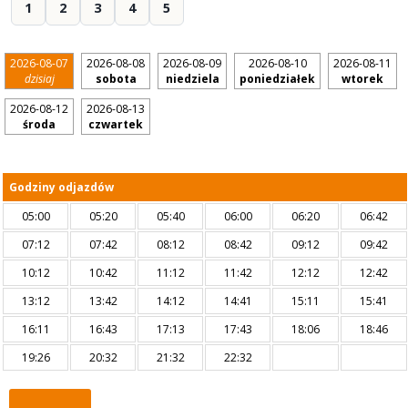
1
2
3
4
5
2026-08-07
2026-08-08
2026-08-09
2026-08-10
2026-08-11
dzisiaj
sobota
niedziela
poniedziałek
wtorek
2026-08-12
2026-08-13
środa
czwartek
Godziny odjazdów
05:00
05:20
05:40
06:00
06:20
06:42
07:12
07:42
08:12
08:42
09:12
09:42
10:12
10:42
11:12
11:42
12:12
12:42
13:12
13:42
14:12
14:41
15:11
15:41
16:11
16:43
17:13
17:43
18:06
18:46
19:26
20:32
21:32
22:32