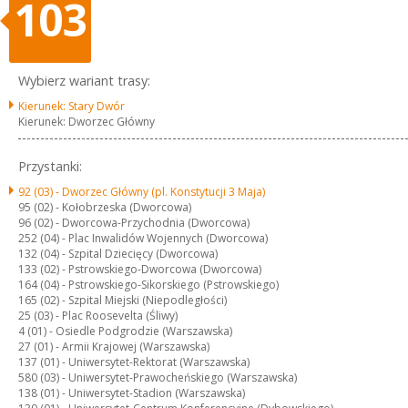
103
Wybierz wariant trasy:
Kierunek: Stary Dwór
Kierunek: Dworzec Główny
Przystanki:
92 (03) -
Dworzec Główny (pl. Konstytucji 3 Maja)
95 (02) -
Kołobrzeska (Dworcowa)
96 (02) -
Dworcowa-Przychodnia (Dworcowa)
252 (04) -
Plac Inwalidów Wojennych (Dworcowa)
132 (04) -
Szpital Dziecięcy (Dworcowa)
133 (02) -
Pstrowskiego-Dworcowa (Dworcowa)
164 (04) -
Pstrowskiego-Sikorskiego (Pstrowskiego)
165 (02) -
Szpital Miejski (Niepodległości)
25 (03) -
Plac Roosevelta (Śliwy)
4 (01) -
Osiedle Podgrodzie (Warszawska)
27 (01) -
Armii Krajowej (Warszawska)
137 (01) -
Uniwersytet-Rektorat (Warszawska)
580 (03) -
Uniwersytet-Prawocheńskiego (Warszawska)
138 (01) -
Uniwersytet-Stadion (Warszawska)