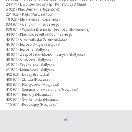
24 (14) -
Dworzec Główny (pl. Konstytucji 3 Maja)
5 (02) -
Plac Bema (Partyzantów)
251 (02) -
Kajki (Partyzantów)
18 (02) -
Mickiewicza (Kopernika)
934 (01) -
Centrum (Piłsudskiego)
938 (01) -
Wysoka Brama (pl. Jedności Słowiańskiej)
44 (01) -
Plac Roosevelta (Mochnackiego)
45 (01) -
Grunwaldzka (Grunwaldzka)
46 (01) -
Jezioro Długie (Bałtycka)
47 (01) -
Jeziorna (Bałtycka)
48 (01) -
Zespół Szkół Ekonomicznych (Bałtycka)
49 (01) -
Grabowa (Bałtycka)
50 (01) -
Wędkarska (Bałtycka)
51 (01) -
Letniskowa (Bałtycka)
402 (03) -
Likusy (Bałtycka)
409 (01) -
Żbicza (Hozjusza)
403 (01) -
Narcyzowa (Hozjusza)
410 (01) -
Seminarium Hosianum (Hozjusza)
404 (01) -
Jemioły (Hozjusza)
430 (01) -
Św. Arnolda (Hozjusza)
115 (01) -
Redykajny (Hozjusza)