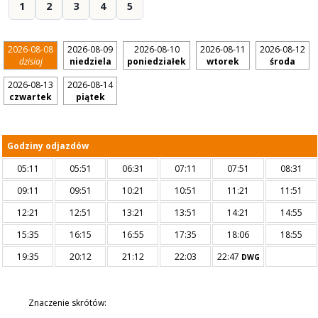
1
2
3
4
5
2026-08-08
2026-08-09
2026-08-10
2026-08-11
2026-08-12
dzisiaj
niedziela
poniedziałek
wtorek
środa
2026-08-13
2026-08-14
czwartek
piątek
Godziny odjazdów
05:11
05:51
06:31
07:11
07:51
08:31
09:11
09:51
10:21
10:51
11:21
11:51
12:21
12:51
13:21
13:51
14:21
14:55
15:35
16:15
16:55
17:35
18:06
18:55
19:35
20:12
21:12
22:03
22:47
DWG
Znaczenie skrótów: