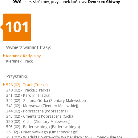
DWG
- kurs skrócony, przystanek końcowy:
Dworzec Główny
101
Wybierz wariant trasy:
Kierunek: Redykajny
Kierunek: Track
Przystanki:
528 (02) -
Track (Tracka)
340 (02) -
Tracka (Tracka)
341 (02) -
Karolin (Tracka)
342 (02) -
Zielona Górka (Zientary-Malewskiej)
343 (02) -
Morwowa (Zientary-Malewskiej)
344 (02) -
Poprzeczna (Poprzeczna)
345 (02) -
Cmentarz Poprzeczna (Cicha)
320 (02) -
Cicha (Zientary-Malewskiej)
595 (02) -
Paderewskiego (Paderewskiego)
16 (02) -
Limanowskiego (Limanowskiego)
350 (02) -
Wiadukt Powstańców Węgierskich 1956 (Limanowskiego)