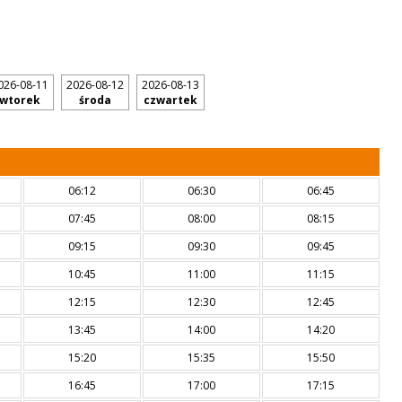
026-08-11
2026-08-12
2026-08-13
wtorek
środa
czwartek
06:12
06:30
06:45
07:45
08:00
08:15
09:15
09:30
09:45
10:45
11:00
11:15
12:15
12:30
12:45
13:45
14:00
14:20
15:20
15:35
15:50
16:45
17:00
17:15