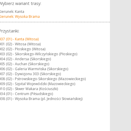
Wybierz wariant trasy:
Kierunek: Kanta
Kierunek: Wysoka Brama
Przystanki:
937 (01) -
Kanta (Witosa)
901 (02) -
Witosa (Witosa)
902 (02) -
Płoskiego (Witosa)
903 (02) -
Sikorskiego-Wilczyńskiego (Płoskiego)
904 (02) -
Andersa (Sikorskiego)
905 (02) -
Auchan (Sikorskiego)
906 (02) -
Galeria Warmińska (Sikorskiego)
907 (02) -
Dywizjonu 303 (Sikorskiego)
908 (02) -
Pstrowskiego-Sikorskiego (Mazowieckiego)
909 (02) -
Szpital Wojewódzki (Mazowieckiego)
910 (02) -
Skwer Wakara (Kościuszki)
934 (01) -
Centrum (Piłsudskiego)
938 (01) -
Wysoka Brama (pl. Jedności Słowiańskiej)