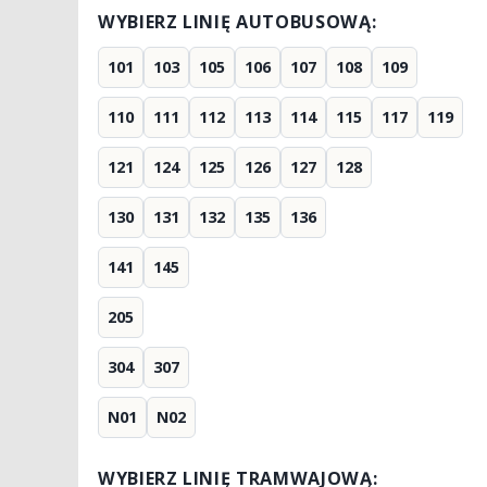
WYBIERZ LINIĘ AUTOBUSOWĄ:
101
103
105
106
107
108
109
110
111
112
113
114
115
117
119
121
124
125
126
127
128
130
131
132
135
136
141
145
205
304
307
N01
N02
WYBIERZ LINIĘ TRAMWAJOWĄ: