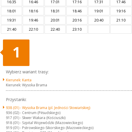
16:35
16:46
17:01
17:16
17:31
17:46
18:01
18:16
18:31
18:46
19:01
19:16
19:31
19:46
20:01
20:16
20:40
21:10
21:40
22:10
22:40
23:10
1
Wybierz wariant trasy:
Kierunek: Kanta
Kierunek: Wysoka Brama
Przystanki:
938 (01) -
Wysoka Brama (pl. Jedności Słowiańskiej)
936 (02) -
Centrum (Piłsudskiego)
917 (01) -
Skwer Wakara (Kościuszki)
918 (01) -
Szpital Wojewódzki (Mazowieckiego)
919 (01) -
Pstrowskiego-Sikorskiego (Mazowieckiego)