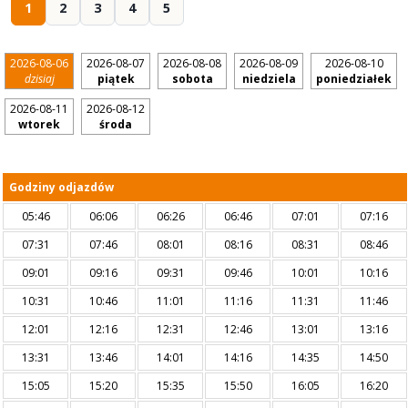
1
2
3
4
5
2026-08-06
2026-08-07
2026-08-08
2026-08-09
2026-08-10
dzisiaj
piątek
sobota
niedziela
poniedziałek
2026-08-11
2026-08-12
wtorek
środa
Godziny odjazdów
05:46
06:06
06:26
06:46
07:01
07:16
07:31
07:46
08:01
08:16
08:31
08:46
09:01
09:16
09:31
09:46
10:01
10:16
10:31
10:46
11:01
11:16
11:31
11:46
12:01
12:16
12:31
12:46
13:01
13:16
13:31
13:46
14:01
14:16
14:35
14:50
15:05
15:20
15:35
15:50
16:05
16:20