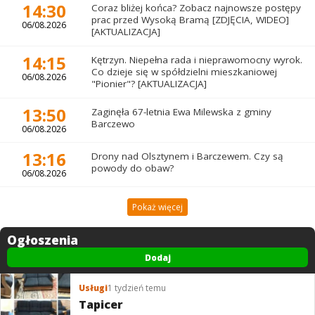
14:30
Coraz bliżej końca? Zobacz najnowsze postępy
prac przed Wysoką Bramą [ZDJĘCIA, WIDEO]
06/08.2026
[AKTUALIZACJA]
14:15
Kętrzyn. Niepełna rada i nieprawomocny wyrok.
Co dzieje się w spółdzielni mieszkaniowej
06/08.2026
"Pionier"? [AKTUALIZACJA]
13:50
Zaginęła 67-letnia Ewa Milewska z gminy
Barczewo
06/08.2026
13:16
Drony nad Olsztynem i Barczewem. Czy są
powody do obaw?
06/08.2026
Pokaż więcej
Ogłoszenia
Dodaj
Usługi
1 tydzień temu
Tapicer