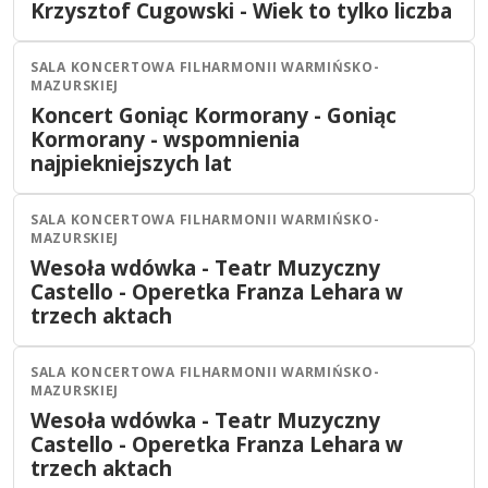
05
PAŹ
Krzysztof Cugowski - Wiek to tylko liczba
19:00
2026
SALA KONCERTOWA FILHARMONII WARMIŃSKO-
Olsztyn
Koncert
MAZURSKIEJ
06
PAŹ
Koncert Goniąc Kormorany - Goniąc
19:00
2026
Kormorany - wspomnienia
najpiekniejszych lat
SALA KONCERTOWA FILHARMONII WARMIŃSKO-
Olsztyn
Teatr
MAZURSKIEJ
17
PAŹ
Wesoła wdówka - Teatr Muzyczny
15:00
2026
Castello - Operetka Franza Lehara w
trzech aktach
SALA KONCERTOWA FILHARMONII WARMIŃSKO-
Olsztyn
Teatr
MAZURSKIEJ
17
PAŹ
Wesoła wdówka - Teatr Muzyczny
19:00
2026
Castello - Operetka Franza Lehara w
trzech aktach