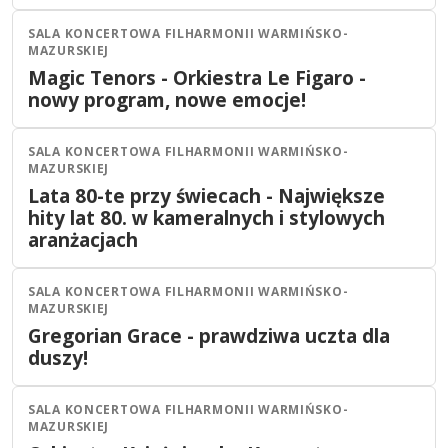
SALA KONCERTOWA FILHARMONII WARMIŃSKO-
Olsztyn
Koncert
MAZURSKIEJ
18
PAŹ
Magic Tenors - Orkiestra Le Figaro -
19:00
2026
nowy program, nowe emocje!
SALA KONCERTOWA FILHARMONII WARMIŃSKO-
Olsztyn
Koncert
MAZURSKIEJ
20
PAŹ
Lata 80-te przy świecach - Największe
19:30
2026
hity lat 80. w kameralnych i stylowych
aranżacjach
SALA KONCERTOWA FILHARMONII WARMIŃSKO-
Olsztyn
Koncert
MAZURSKIEJ
22
PAŹ
Gregorian Grace - prawdziwa uczta dla
19:30
2026
duszy!
SALA KONCERTOWA FILHARMONII WARMIŃSKO-
Olsztyn
Koncert
MAZURSKIEJ
PAŹ