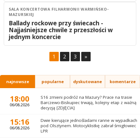
SALA KONCERTOWA FILHARMONII WARMIŃSKO-
Olsztyn
Koncert
MAZURSKIEJ
28
PAŹ
Ballady rockowe przy świecach -
19:30
2026
Najjaśniejsze chwile z przeszłości w
jednym koncercie
1
2
3
»
najnowsze
popularne
dyskutowane
komentarze
18:00
S16 zmieni podróż na Mazury? Prace na trasie
Barczewo-Biskupiec trwają, kolejny etap z ważną
06/08.2026
decyzją [ZDJĘCIA]
15:16
Dwie kierujące jednośladami ranne w wypadkach
pod Olsztynem. Motocyklistkę zabrał śmigłowiec
06/08.2026
LPR