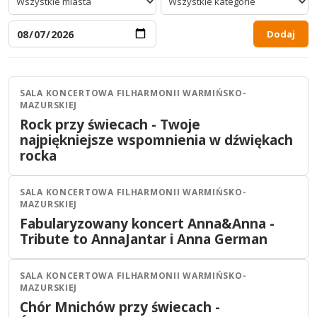
Dodaj
SALA KONCERTOWA FILHARMONII WARMIŃSKO-
Olsztyn
Koncert
MAZURSKIEJ
21
SIE
Rock przy świecach - Twoje
19:30
2026
najpiękniejsze wspomnienia w dźwiękach
rocka
SALA KONCERTOWA FILHARMONII WARMIŃSKO-
Olsztyn
Koncert
MAZURSKIEJ
20
WRZ
Fabularyzowany koncert Anna&Anna -
17:00
2026
Tribute to AnnaJantar i Anna German
SALA KONCERTOWA FILHARMONII WARMIŃSKO-
Olsztyn
Koncert
MAZURSKIEJ
22
WRZ
Chór Mnichów przy świecach -
19:30
2026