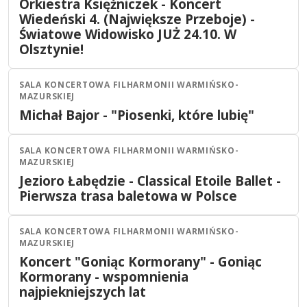
24
Orkiestra Księżniczek - Koncert
17:00
2026
Wiedeński 4. (Największe Przeboje) -
Światowe Widowisko JUŻ 24.10. W
Olsztynie!
SALA KONCERTOWA FILHARMONII WARMIŃSKO-
Olsztyn
Koncert
MAZURSKIEJ
25
PAŹ
Michał Bajor - "Piosenki, które lubię"
19:00
2026
SALA KONCERTOWA FILHARMONII WARMIŃSKO-
Olsztyn
Teatr
MAZURSKIEJ
26
PAŹ
Jezioro Łabędzie - Classical Etoile Ballet -
19:00
2026
Pierwsza trasa baletowa w Polsce
SALA KONCERTOWA FILHARMONII WARMIŃSKO-
Olsztyn
Koncert
MAZURSKIEJ
27
PAŹ
Koncert "Goniąc Kormorany" - Goniąc
19:00
2026
Kormorany - wspomnienia
najpiekniejszych lat