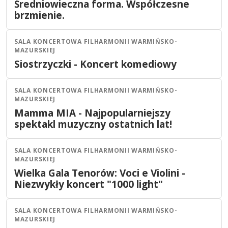
Średniowieczna forma. Współczesne
brzmienie.
SALA KONCERTOWA FILHARMONII WARMIŃSKO-
Olsztyn
Koncert
MAZURSKIEJ
27
WRZ
Siostrzyczki - Koncert komediowy
15:00
2026
SALA KONCERTOWA FILHARMONII WARMIŃSKO-
Olsztyn
Koncert
MAZURSKIEJ
03
PAŹ
Mamma MIA - Najpopularniejszy
20:00
2026
spektakl muzyczny ostatnich lat!
SALA KONCERTOWA FILHARMONII WARMIŃSKO-
Olsztyn
Koncert
MAZURSKIEJ
04
PAŹ
Wielka Gala Tenorów: Voci e Violini -
20:00
2026
Niezwykły koncert "1000 light"
SALA KONCERTOWA FILHARMONII WARMIŃSKO-
Olsztyn
Koncert
MAZURSKIEJ