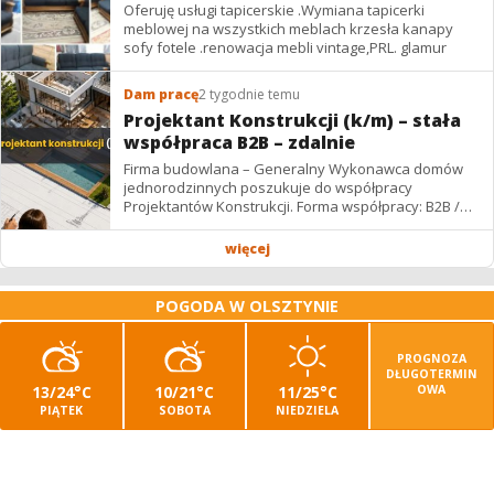
Oferuję usługi tapicerskie .Wymiana tapicerki
meblowej na wszystkich meblach krzesła kanapy
sofy fotele .renowacja mebli vintage,PRL. glamur
Dam pracę
2 tygodnie temu
Projektant Konstrukcji (k/m) – stała
współpraca B2B – zdalnie
Firma budowlana – Generalny Wykonawca domów
jednorodzinnych poszukuje do współpracy
Projektantów Konstrukcji. Forma współpracy: B2B /
podwykonawstwo – zdalnie. Wynagrodzenie: ✔
Stawki...
więcej
POGODA W OLSZTYNIE
PROGNOZA
DŁUGOTERMIN
13/24°C
10/21°C
11/25°C
OWA
PIĄTEK
SOBOTA
NIEDZIELA