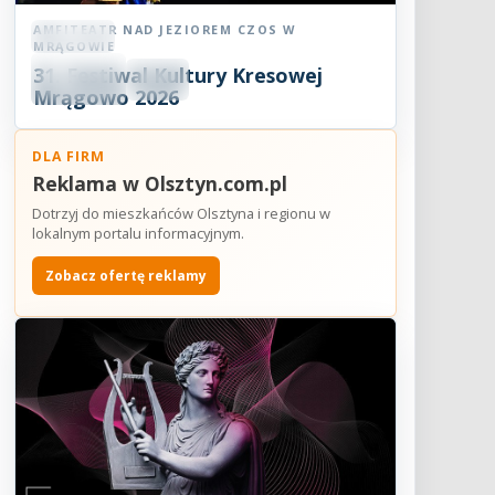
AMFITEATR NAD JEZIOREM CZOS W
Festiwal
MRĄGOWIE
08
31. Festiwal Kultury Kresowej
SIE
18:30
2026
Mrągowo 2026
DLA FIRM
Reklama w Olsztyn.com.pl
Dotrzyj do mieszkańców Olsztyna i regionu w
lokalnym portalu informacyjnym.
Zobacz ofertę reklamy