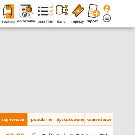
najnowsze
popularne
dyskutowane
komentarze
Olsztyn. Sprawa tajemniczego zaginięcia