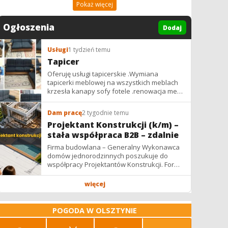
Pokaż więcej
Ogłoszenia
Dodaj
Usługi
1 tydzień temu
Tapicer
Oferuję usługi tapicerskie .Wymiana
tapicerki meblowej na wszystkich meblach
krzesła kanapy sofy fotele .renowacja mebli
vintage,PRL. glamur
Dam pracę
2 tygodnie temu
Projektant Konstrukcji (k/m) –
stała współpraca B2B – zdalnie
Firma budowlana – Generalny Wykonawca
domów jednorodzinnych poszukuje do
współpracy Projektantów Konstrukcji. Forma
współpracy: B2B / podwykonawstwo –
zdalnie. Wynagrodzenie: ✔ Stawki...
więcej
POGODA W OLSZTYNIE