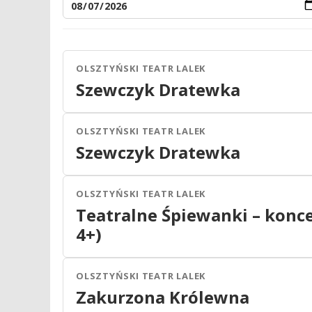
OLSZTYŃSKI TEATR LALEK
Olsztyn
Teatr
Szewczyk Dratewka
22
SIE
12:00
2026
OLSZTYŃSKI TEATR LALEK
Olsztyn
Teatr
Szewczyk Dratewka
23
SIE
12:00
2026
OLSZTYŃSKI TEATR LALEK
Olsztyn
Teatr
Teatralne Śpiewanki – konce
24
WRZ
09:00
4+)
2026
OLSZTYŃSKI TEATR LALEK
Olsztyn
Teatr
Zakurzona Królewna
26
WRZ
17:00