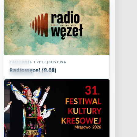
ZAJEZDNIA TROLEJBUSOWA
Koncert
Radiowęzeł (8.08)
08
SIE
15:00
2026