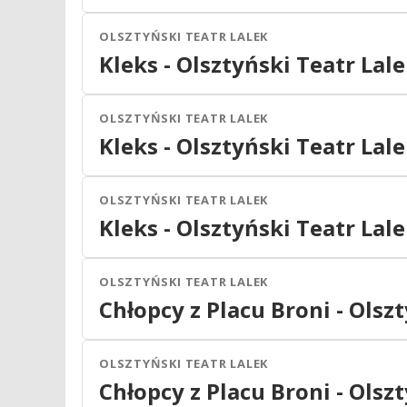
2027
OLSZTYŃSKI TEATR LALEK
Olsztyn
Teatr
Kleks - Olsztyński Teatr Lal
03
MAR
09:00
2027
OLSZTYŃSKI TEATR LALEK
Olsztyn
Teatr
Kleks - Olsztyński Teatr Lal
04
MAR
09:00
2027
OLSZTYŃSKI TEATR LALEK
Olsztyn
Teatr
Kleks - Olsztyński Teatr Lal
05
MAR
09:00
2027
OLSZTYŃSKI TEATR LALEK
Olsztyn
Teatr
Chłopcy z Placu Broni - Olsz
06
MAR
09:00
2027
OLSZTYŃSKI TEATR LALEK
Olsztyn
Teatr
Chłopcy z Placu Broni - Olsz
07
MAR
17:00