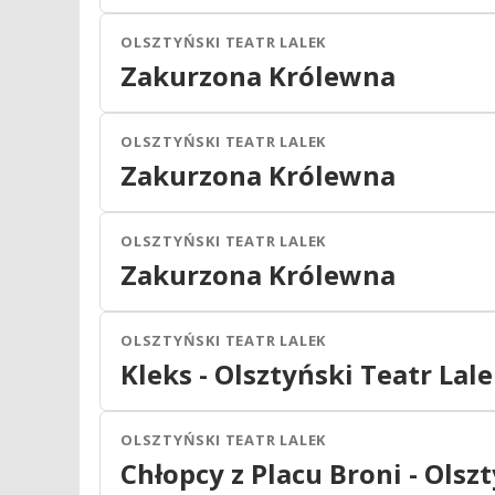
2026
OLSZTYŃSKI TEATR LALEK
Olsztyn
Teatr
Zakurzona Królewna
27
WRZ
11:00
2026
OLSZTYŃSKI TEATR LALEK
Olsztyn
Teatr
Zakurzona Królewna
29
WRZ
11:00
2026
OLSZTYŃSKI TEATR LALEK
Olsztyn
Teatr
Zakurzona Królewna
30
WRZ
11:00
2026
OLSZTYŃSKI TEATR LALEK
Olsztyn
Teatr
Kleks - Olsztyński Teatr Lal
01
MAR
15:00
2027
OLSZTYŃSKI TEATR LALEK
Olsztyn
Teatr
Chłopcy z Placu Broni - Olsz
01
MAR
17:00