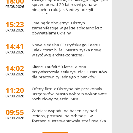
18:00
sprzed ponad 20 lat rozwiązana w
07/08.2026
niespełna rok. Jak śledczy odkryli
prawdę?
15:23
„Nie bądź obojętny”. Olsztyn
zamanifestuje w geście solidarności z
07/08.2026
obywatelami Ukrainy
14:41
Nowa siedziba Olsztyńskiego Teatru
Lalek coraz bliżej. Miasto zyska nową
07/08.2026
wizytówkę architektoniczną?
14:02
Klienci zaufali 50-latce, a ona
przywłaszczyła setki tys. zł? 13 zarzutów
07/08.2026
dla pracownicy jednego z banków
11:20
Oferty firm z Olsztyna nie przekonały
urzędników. Miasto wybrało wykonawcę
07/08.2026
rozbudowy zajezdni MPK
09:55
Zamiast wypadu na basen czy nad
jezioro, postawili na ochłodę... w
07/08.2026
fontannie. Interweniowała straż miejska