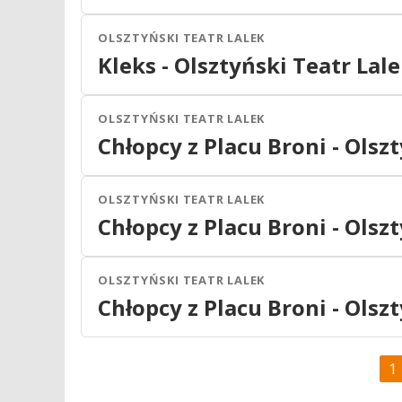
2027
OLSZTYŃSKI TEATR LALEK
Olsztyn
Teatr
Kleks - Olsztyński Teatr Lal
08
MAR
16:00
2027
OLSZTYŃSKI TEATR LALEK
Olsztyn
Teatr
Chłopcy z Placu Broni - Olsz
08
MAR
19:00
2027
OLSZTYŃSKI TEATR LALEK
Olsztyn
Teatr
Chłopcy z Placu Broni - Olsz
10
MAR
09:00
2027
OLSZTYŃSKI TEATR LALEK
Olsztyn
Teatr
Chłopcy z Placu Broni - Olsz
11
MAR
09:00
2027
1