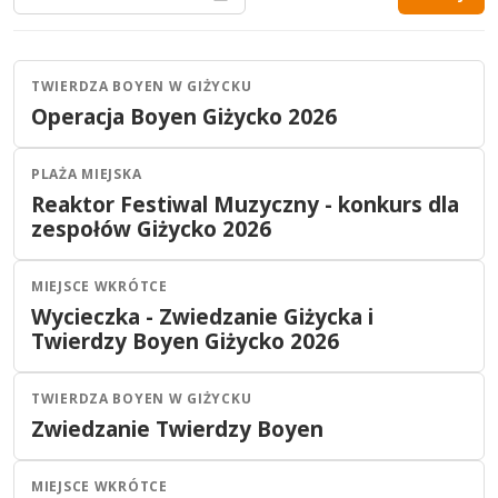
TWIERDZA BOYEN W GIŻYCKU
Giżycko
Dla dzieci
Operacja Boyen Giżycko 2026
07
SIE
godzina wkrótce
2026
PLAŻA MIEJSKA
Giżycko
Koncert
Reaktor Festiwal Muzyczny - konkurs dla
07
SIE
godzina wkrótce
zespołów Giżycko 2026
2026
MIEJSCE WKRÓTCE
Giżycko
Inne
Wycieczka - Zwiedzanie Giżycka i
04
SIE
11:00
Twierdzy Boyen Giżycko 2026
2026
TWIERDZA BOYEN W GIŻYCKU
Giżycko
Dla dzieci
Zwiedzanie Twierdzy Boyen
31
LIP
09:00
2026
MIEJSCE WKRÓTCE
Giżycko
Inne