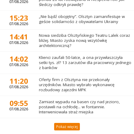
07/08.2026
śledczy odkryli prawdę?
15:23
„Nie bądź obojętny”. Olsztyn zamanifestuje w
geście solidarności z obywatelami Ukrainy
07/08.2026
14:41
Nowa siedziba Olsztyńskiego Teatru Lalek coraz
bliżej. Miasto zyska nową wizytówkę
07/08.2026
architektoniczną?
14:02
Klienci zaufali 50-latce, a ona przywłaszczyła
setki tys. zł? 13 zarzutów dla pracownicy jednego
07/08.2026
z banków
11:20
Oferty firm z Olsztyna nie przekonały
urzędników. Miasto wybrało wykonawcę
07/08.2026
rozbudowy zajezdni MPK
09:55
Zamiast wypadu na basen czy nad jezioro,
postawili na ochłodę... w fontannie.
07/08.2026
Interweniowała straż miejska
Pokaż więcej