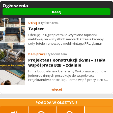
Ogłoszenia
Dodaj
Usługi
1 tydzień temu
Tapicer
Oferuję usługi tapicerskie .Wymiana tapicerki
meblowej na wszystkich meblach krzesła kanapy
sofy fotele .renowacja mebli vintage,PRL. glamur
Dam pracę
2 tygodnie temu
Projektant Konstrukcji (k/m) – stała
współpraca B2B – zdalnie
Firma budowlana – Generalny Wykonawca domów
jednorodzinnych poszukuje do współpracy
Projektantów Konstrukcji. Forma współpracy: B2B /
podwykonawstwo – zdalnie. Wynagrodzenie: ✔
Stawki...
więcej
POGODA W OLSZTYNIE