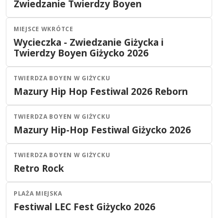
Zwiedzanie Twierdzy Boyen
28
LIP
09:00
2026
MIEJSCE WKRÓTCE
Giżycko
Inne
Wycieczka - Zwiedzanie Giżycka i
23
LIP
11:00
Twierdzy Boyen Giżycko 2026
2026
TWIERDZA BOYEN W GIŻYCKU
Giżycko
Festiwal
Mazury Hip Hop Festiwal 2026 Reborn
16
LIP
19:00
2026
TWIERDZA BOYEN W GIŻYCKU
Giżycko
Koncert
Mazury Hip-Hop Festiwal Giżycko 2026
16
LIP
godzina wkrótce
2026
TWIERDZA BOYEN W GIŻYCKU
Giżycko
Koncert
Retro Rock
11
LIP
19:30
2026
PLAŻA MIEJSKA
Giżycko
Festiwal
Festiwal LEC Fest Giżycko 2026
10
LIP
godzina wkrótce