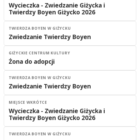
Wycieczka - Zwiedzanie Giżycka i
30
LIP
11:00
Twierdzy Boyen Giżycko 2026
2026
TWIERDZA BOYEN W GIŻYCKU
Giżycko
Dla dzieci
Zwiedzanie Twierdzy Boyen
30
LIP
09:00
2026
GIŻYCKIE CENTRUM KULTURY
Giżycko
Teatr
Żona do adopcji
29
LIP
20:00
2026
TWIERDZA BOYEN W GIŻYCKU
Giżycko
Dla dzieci
Zwiedzanie Twierdzy Boyen
29
LIP
09:00
2026
MIEJSCE WKRÓTCE
Giżycko
Inne
Wycieczka - Zwiedzanie Giżycka i
28
LIP
11:00
Twierdzy Boyen Giżycko 2026
2026
TWIERDZA BOYEN W GIŻYCKU
Giżycko
Dla dzieci