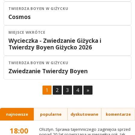
2026
TWIERDZA BOYEN W GIŻYCKU
Giżycko
Koncert
Cosmos
04
LIP
20:30
2026
MIEJSCE WKRÓTCE
Giżycko
Inne
Wycieczka - Zwiedzanie Giżycka i
30
CZE
11:00
Twierdzy Boyen Giżycko 2026
2026
TWIERDZA BOYEN W GIŻYCKU
Giżycko
Dla dzieci
Zwiedzanie Twierdzy Boyen
30
CZE
09:00
2026
1
2
3
4
»
najnowsze
popularne
dyskutowane
komentarze
18:00
Olsztyn. Sprawa tajemniczego zaginięcia sprzed
ponad 20 lat rozwiązana w niespełna rok. Jak