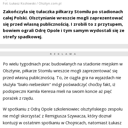
Fot. Łukasz Kozłowski / Olsztyn.com.pl
Zakończyła się tułaczka piłkarzy Stomilu po stadionach
całej Polski. Olsztynianie wreszcie mogli zaprezentować
się przed własną publicznością. I zrobili to z przytupem,
bowiem ograli Odrę Opole i tym samym wydostali się ze
strefy spadkowej.
REKLAMA
Po wielu tygodniach prac budowlanych na stadionie miejskim w
Olsztynie, piłkarze Stomilu wreszcie mogli zaprezentować się
przed własną publicznością. To, że ciągła gra na wyjazdach nie
służyła "biało-niebieskim" mógł poświadczyć choćby fakt, iż
podopieczni Kamila Kieresia mieli na swoim koncie aż pięć
porażek z rzędu.
W spotkaniu z Odrą Opole szkoleniowiec olsztyńskiego zespołu
nie mógł skorzystać z Remigiusza Szywacza, który doznał
kontuzji w ostatnim spotkaniu w Chojnicach, natomiast Łukasz