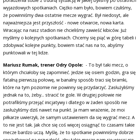
poradzenia sobie z trudną sytuacją w jakiej byliśmy po ostatnich
wyjazdowych spotkaniach. Ciężko nam było, bowiem czuliśmy,
że powinniśmy dwa ostatnie mecze wygrać. Był niedosyt, ale
najważniejsza jest przyszłość - nowe otwarcie, nowa karta.
Wracając na nasz stadion nie chcieliśmy zawieść kibiców. Już
myślimy o kolejnych spotkaniach. Chcemy się piąć w górę tabeli i
zdobywać kolejne punkty, bowiem stać nas na to, abyśmy
punktowali w tej lidze.
Mariusz Rumak, trener Odry Opole:
- To był taki mecz, o
którym chciałoby się zapomnieć. Jedzie się osiem godzin, gra się
fatalną pierwszą połowę, w banalny sposób traci się bramki,
które na tym poziomie nie powinny się przydarzyć. Zasłużyliśmy
jednak na to, żeby... stracić te gole. W drugiej połowie nie
potrafiliśmy przejąć inicjatywy i dlatego w żaden sposób nie
zasłużyliśmy dziś nawet na punkt. Ja mam wrażenie, że moi
piłkarze uwierzyli, że samym ustawieniem da się wygrać mecz. A
to nie jest tak. Jak chce się coś więcej osiągnąć to czasami takie
mecze bardzo uczą. Myślę, że to spotkanie powinniśmy dobrze
spożytkować na przyszłość, aby takie mecze nam się więcej nie