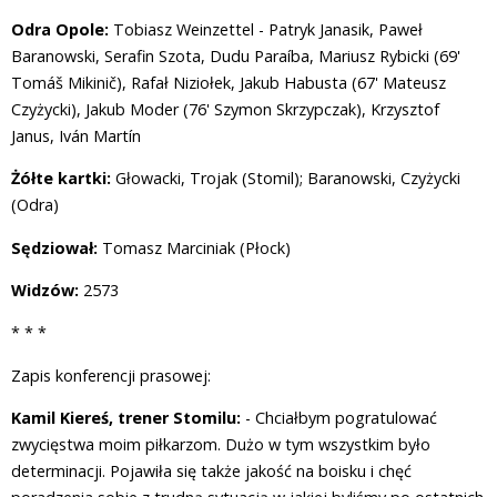
Odra Opole:
Tobiasz Weinzettel - Patryk Janasik, Paweł
Baranowski, Serafin Szota, Dudu Paraíba, Mariusz Rybicki (69'
Tomáš Mikinič), Rafał Niziołek, Jakub Habusta (67' Mateusz
Czyżycki), Jakub Moder (76' Szymon Skrzypczak), Krzysztof
Janus, Iván Martín
Żółte kartki:
Głowacki, Trojak (Stomil); Baranowski, Czyżycki
(Odra)
Sędziował:
Tomasz Marciniak (Płock)
Widzów:
2573
* * *
Zapis konferencji prasowej:
Kamil Kiereś, trener Stomilu:
- Chciałbym pogratulować
zwycięstwa moim piłkarzom. Dużo w tym wszystkim było
determinacji. Pojawiła się także jakość na boisku i chęć