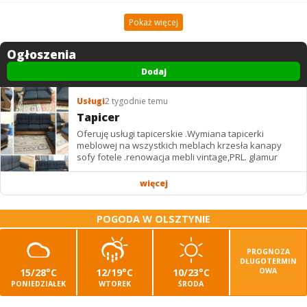
Pokaż więcej
Ogłoszenia
Dodaj
Usługi
2 tygodnie temu
Tapicer
Oferuję usługi tapicerskie .Wymiana tapicerki
meblowej na wszystkich meblach krzesła kanapy
sofy fotele .renowacja mebli vintage,PRL. glamur
więcej
POGODA W OLSZTYNIE
PROGNOZA
DŁUGOTERMIN
15/28°C
12/19°C
10/23°C
OWA
PONIEDZIAŁEK
WTOREK
ŚRODA