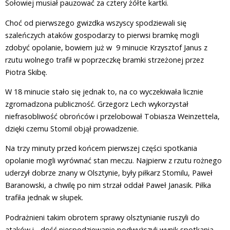
Sołowiej musiał pauzować za cztery żółte kartki.
Choć od pierwszego gwizdka wszyscy spodziewali się
szaleńczych ataków gospodarzy to pierwsi bramkę mogli
zdobyć opolanie, bowiem już w 9 minucie Krzysztof Janus z
rzutu wolnego trafił w poprzeczkę bramki strzeżonej przez
Piotra Skibę.
W 18 minucie stało się jednak to, na co wyczekiwała licznie
zgromadzona publiczność. Grzegorz Lech wykorzystał
niefrasobliwość obrońców i przelobował Tobiasza Weinzettela,
dzięki czemu Stomil objął prowadzenie.
Na trzy minuty przed końcem pierwszej części spotkania
opolanie mogli wyrównać stan meczu. Najpierw z rzutu rożnego
uderzył dobrze znany w Olsztynie, były piłkarz Stomilu, Paweł
Baranowski, a chwilę po nim strzał oddał Paweł Janasik. Piłka
trafiła jednak w słupek.
Podrażnieni takim obrotem sprawy olsztynianie ruszyli do
ataków i... dość niespodziewanie podwyższyli wynik spotkania.