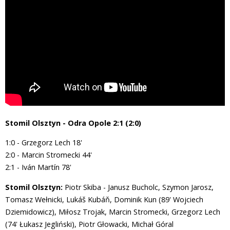
Stomil Olsztyn - Odra Opole 2:1 (2:0)
1:0 - Grzegorz Lech 18'
2:0 - Marcin Stromecki 44'
2:1 - Iván Martín 78'
Stomil Olsztyn:
Piotr Skiba - Janusz Bucholc, Szymon Jarosz,
Tomasz Wełnicki, Lukáš Kubáň, Dominik Kun (89' Wojciech
Dziemidowicz), Miłosz Trojak, Marcin Stromecki, Grzegorz Lech
(74' Łukasz Jegliński), Piotr Głowacki, Michał Góral