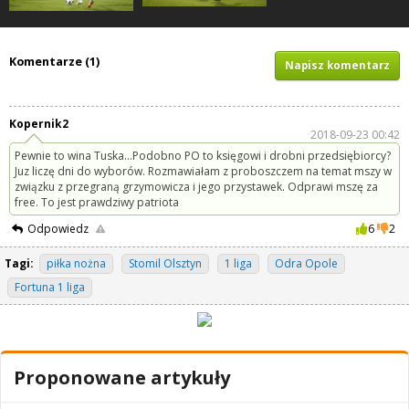
Komentarze (1)
Napisz komentarz
Kopernik2
2018-09-23 00:42
Pewnie to wina Tuska...Podobno PO to księgowi i drobni przedsiębiorcy?
Juz liczę dni do wyborów. Rozmawiałam z proboszczem na temat mszy w
związku z przegraną grzymowicza i jego przystawek. Odprawi mszę za
free. To jest prawdziwy patriota
Odpowiedz
6
2
Tagi:
piłka nożna
Stomil Olsztyn
1 liga
Odra Opole
Fortuna 1 liga
Proponowane artykuły