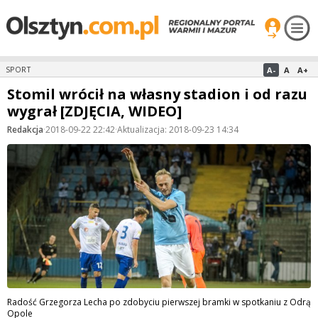
A-
A
A+
SPORT
Stomil wrócił na własny stadion i od razu
wygrał [ZDJĘCIA, WIDEO]
Redakcja
·
2018-09-22 22:42
·
Aktualizacja: 2018-09-23 14:34
Radość Grzegorza Lecha po zdobyciu pierwszej bramki w spotkaniu z Odrą
Opole