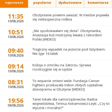
najnowsze
popularne
dyskutowane
komentarze
11:35
Olsztynianie powinni uważać. W mieście pojawiła
się niebezpieczna roślina
10/08.2026
10:51
„Nie spodziewałam się złota”. Olsztynianka,
Anastazja Kuś mistrzynią świata z rekordem
10/08.2026
Polski [WIDEO]
09:40
Tragiczny wypadek na jeziorze pod Giżyckiem.
Nie żyje 16-latek
10/08.2026
09:14
Kolizja o zmroku na Zatorzu. Sprawa
rozstrzygnie się w sądzie
10/08.2026
08:31
To wsparcie zmieni wiele. Fundacja Cancer
Fighters przekazała milion złotych szpitalowi
10/08.2026
dziecięcemu w Olsztynie [WIDEO]
19:56
Tanie lokale dla samorządowców. Radna
województwa, Teresa Astramowicz-Leyk: „Czy to
09/08.2026
etyczne i moralne?”