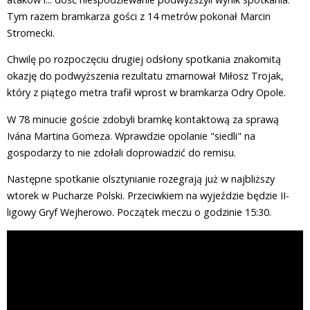
Tym razem bramkarza gości z 14 metrów pokonał Marcin
Stromecki.
Chwilę po rozpoczęciu drugiej odsłony spotkania znakomitą
okazję do podwyższenia rezultatu zmarnował Miłosz Trojak,
który z piątego metra trafił wprost w bramkarza Odry Opole.
W 78 minucie goście zdobyli bramkę kontaktową za sprawą
Ivána Martina Gomeza. Wprawdzie opolanie "siedli" na
gospodarzy to nie zdołali doprowadzić do remisu.
Następne spotkanie olsztynianie rozegrają już w najbliższy
wtorek w Pucharze Polski. Przeciwkiem na wyjeździe będzie II-
ligowy Gryf Wejherowo. Początek meczu o godzinie 15:30.