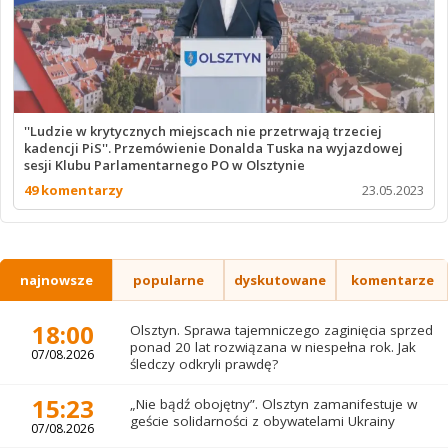
''Ludzie w krytycznych miejscach nie przetrwają trzeciej
kadencji PiS''. Przemówienie Donalda Tuska na wyjazdowej
sesji Klubu Parlamentarnego PO w Olsztynie
49 komentarzy
23.05.2023
najnowsze
popularne
dyskutowane
komentarze
18:00
Olsztyn. Sprawa tajemniczego zaginięcia sprzed
ponad 20 lat rozwiązana w niespełna rok. Jak
07/08.2026
śledczy odkryli prawdę?
15:23
„Nie bądź obojętny”. Olsztyn zamanifestuje w
geście solidarności z obywatelami Ukrainy
07/08.2026