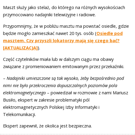
Maszt służy jako stelaż, do którego na różnych wysokościach
przymocowano nadajniki telewizyjne i radiowe.
Przypomnijmy, że w pobliżu masztu ma powstać osiedle, gdzie
będzie mogło zamieszkać nawet 20 tys. osób (
Osiedle pod
masztem. Czy przyszli lokatorzy mają się czego bać?
[AKTUALIZACJA]
).
Część czytelników miała lub w dalszym ciągu ma obawy
związane z promieniowaniem emitowanym przez przekaźniki.
–
Nadajniki umieszczone są tak wysoko, żeby bezpośrednio pod
nimi nie było przekroczenia dopuszczalnych poziomów pola
elektromagnetycznego
– powiedział w rozmowie z nami Mariusz
Busiło, ekspert w zakresie problematyki pól
elektromagnetycznych Polskiej Izby Informatyki i
Telekomunikacji.
Ekspert zapewnił, że okolica jest bezpieczna.