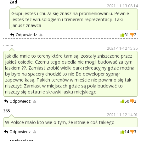
Zad
2021-11-13 08:14
Głupi jesteś i chu7a się znasz na promieniowaniu. Pewnie
jesteś też wirusologiem i trenerem reprezentacji. Taki
Janusz znawca
Odpowiedz
31
2
........
2021-11-12 15:35
Jak dla mnie to tereny które tam są, zostały zniszczone przez
jakieś osiedle. Czemu tego osiedla nie mogli budować za tym
laskiem ??. Zamiast zrobić wielki park rekreacyjny gdzie można
by było na spacery chodzić to nie Bo deweloper sypnął
zapewne kasą. Takich terenów w mieście nie powinno się tak
niszczyć. Zamiast w miejscach gdzie są pola budować to
niszczy się ostatnie skrawki lasku miejskiego.
Odpowiedz
50
2
365
2021-11-12 14:01
W Polsce mało kto wie o tym, że istnieje coś takiego
Odpowiedz
14
3