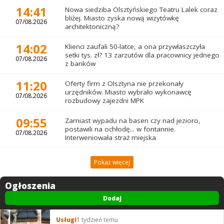
14:41
Nowa siedziba Olsztyńskiego Teatru Lalek coraz
bliżej. Miasto zyska nową wizytówkę
07/08.2026
architektoniczną?
14:02
Klienci zaufali 50-latce, a ona przywłaszczyła
setki tys. zł? 13 zarzutów dla pracownicy jednego
07/08.2026
z banków
11:20
Oferty firm z Olsztyna nie przekonały
urzędników. Miasto wybrało wykonawcę
07/08.2026
rozbudowy zajezdni MPK
09:55
Zamiast wypadu na basen czy nad jezioro,
postawili na ochłodę... w fontannie.
07/08.2026
Interweniowała straż miejska
Pokaż więcej
Ogłoszenia
Dodaj
Usługi
1 tydzień temu