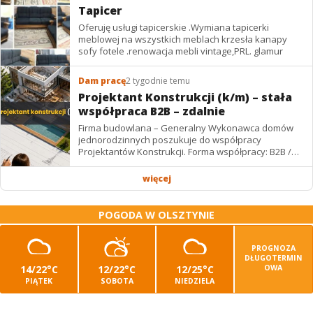
Tapicer
Oferuję usługi tapicerskie .Wymiana tapicerki
meblowej na wszystkich meblach krzesła kanapy
sofy fotele .renowacja mebli vintage,PRL. glamur
Dam pracę
2 tygodnie temu
Projektant Konstrukcji (k/m) – stała
współpraca B2B – zdalnie
Firma budowlana – Generalny Wykonawca domów
jednorodzinnych poszukuje do współpracy
Projektantów Konstrukcji. Forma współpracy: B2B /
podwykonawstwo – zdalnie. Wynagrodzenie: ✔
Stawki...
więcej
POGODA W OLSZTYNIE
PROGNOZA
DŁUGOTERMIN
14/22°C
12/22°C
12/25°C
OWA
PIĄTEK
SOBOTA
NIEDZIELA