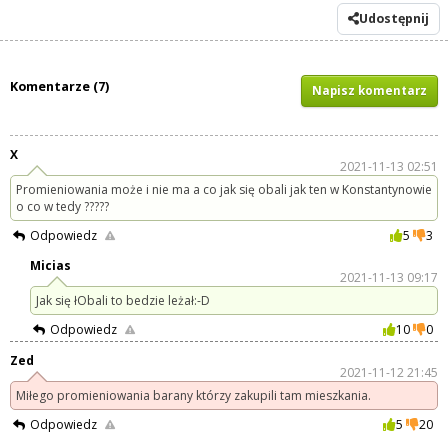
Udostępnij
Komentarze (7)
Napisz komentarz
X
2021-11-13 02:51
Promieniowania może i nie ma a co jak się obali jak ten w Konstantynowie
o co w tedy ?????
Odpowiedz
5
3
Micias
2021-11-13 09:17
Jak się łObali to bedzie leżał:-D
Odpowiedz
10
0
Zed
2021-11-12 21:45
Miłego promieniowania barany którzy zakupili tam mieszkania.
Odpowiedz
5
20