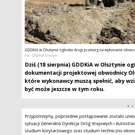
GDDKiA w Olsztynie ogłosiła drugi przetarg na wykonanie obwodn
Fot. GDDKiA Olsztyn
Dziś (18 sierpnia) GDDKiA w Olsztynie o
dokumentacji projektowej obwodnicy Ols
które wykonawcy muszą spełnić, aby wzi
być może jeszcze w tym roku.
R
Przypomnijmy, poprzednie postępowanie zostało uniew
sytuacji Generalna Dyrekcja Dróg Krajowych i Autostra
studium korytarzowego oraz studium techniczno-ekon