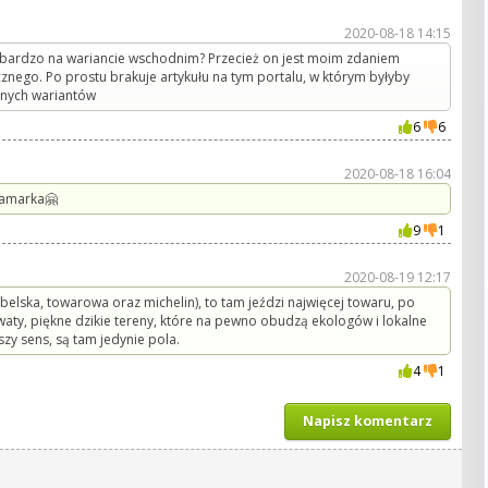
2020-08-18 14:15
k bardzo na wariancie wschodnim? Przecież on jest moim zdaniem
znego. Po prostu brakuje artykułu na tym portalu, w którym byłyby
anych wariantów
6
6
2020-08-18 16:04
Tamarka🤗
9
1
2020-08-19 12:17
elska, towarowa oraz michelin), to tam jeździ najwięcej towaru, po
rwaty, piękne dzikie tereny, które na pewno obudzą ekologów i lokalne
y sens, są tam jedynie pola.
4
1
Napisz komentarz