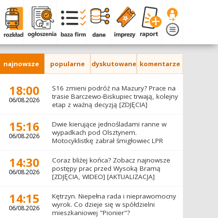
najnowsze
popularne
dyskutowane
komentarze
18:00
S16 zmieni podróż na Mazury? Prace na
trasie Barczewo-Biskupiec trwają, kolejny
06/08.2026
etap z ważną decyzją [ZDJĘCIA]
15:16
Dwie kierujące jednośladami ranne w
wypadkach pod Olsztynem.
06/08.2026
Motocyklistkę zabrał śmigłowiec LPR
14:30
Coraz bliżej końca? Zobacz najnowsze
postępy prac przed Wysoką Bramą
06/08.2026
[ZDJĘCIA, WIDEO] [AKTUALIZACJA]
14:15
Kętrzyn. Niepełna rada i nieprawomocny
wyrok. Co dzieje się w spółdzielni
06/08.2026
mieszkaniowej "Pionier"?