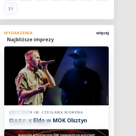
31
WYDARZENIA
więcej
Najbliższe imprezy
AMFITEATR IM. CZESŁAWA NIEMENA
Koncert
O.s.t.r. x Eldo w MOK Olsztyn
07
SIE
19:00
2026