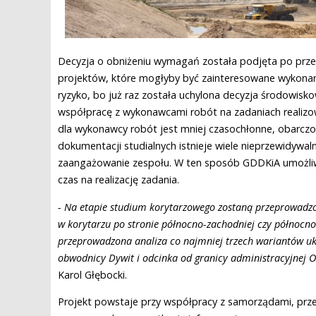
Decyzja o obniżeniu wymagań została podjęta po prze
projektów, które mogłyby być zainteresowane wykonan
ryzyko, bo już raz została uchylona decyzja środowis
współpracę z wykonawcami robót na zadaniach realizo
dla wykonawcy robót jest mniej czasochłonne, obarcz
dokumentacji studialnych istnieje wiele nieprzewidywal
zaangażowanie zespołu. W ten sposób GDDKiA umożliw
czas na realizację zadania.
- Na etapie studium korytarzowego zostaną przeprowadzo
w korytarzu po stronie północno-zachodniej czy północno
przeprowadzona analiza co najmniej trzech wariantów uk
obwodnicy Dywit i odcinka od granicy administracyjnej O
Karol Głębocki.
Projekt powstaje przy współpracy z samorządami, prze