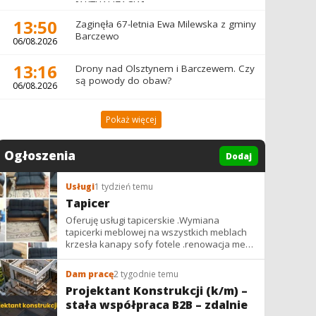
[AKTUALIZACJA]
13:50
Zaginęła 67-letnia Ewa Milewska z gminy
Barczewo
06/08.2026
13:16
Drony nad Olsztynem i Barczewem. Czy
są powody do obaw?
06/08.2026
Pokaż więcej
Ogłoszenia
Dodaj
Usługi
1 tydzień temu
Tapicer
Oferuję usługi tapicerskie .Wymiana
tapicerki meblowej na wszystkich meblach
krzesła kanapy sofy fotele .renowacja mebli
vintage,PRL. glamur
Dam pracę
2 tygodnie temu
Projektant Konstrukcji (k/m) –
stała współpraca B2B – zdalnie