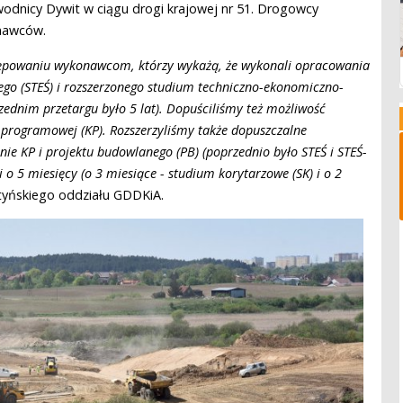
odnicy Dywit w ciągu drogi krajowej nr 51. Drogowcy
nawców.
stępowaniu wykonawcom, którzy wykażą, że wykonali opracowania
go (STEŚ) i rozszerzonego studium techniczno-ekonomiczno-
zednim przetargu było 5 lat). Dopuściliśmy też możliwość
 programowej (KP). Rozszerzyliśmy także dopuszczalne
ie KP i projektu budowlanego (PB) (poprzednio było STEŚ i STEŚ-
o 5 miesięcy (o 3 miesiące - studium korytarzowe (SK) i o 2
sztyńskiego oddziału GDDKiA.