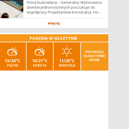
Firma budowlana – Generalny Wykonawca
domów jednorodzinnych poszukuje do
współpracy Projektantów Konstrukcji. Forma
współpracy: B2B / podwykonawstwo –
zdalnie. Wynagrodzenie: ✔ Stawki...
więcej
POGODA W OLSZTYNIE
PROGNOZA
DŁUGOTERMI
13/24°C
10/21°C
11/25°C
NOWA
PIĄTEK
SOBOTA
NIEDZIELA