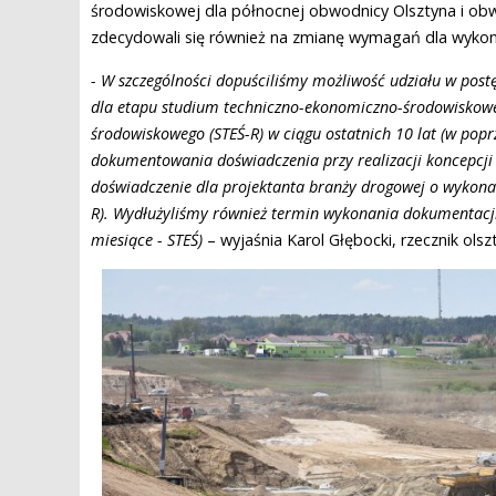
środowiskowej dla północnej obwodnicy Olsztyna i obw
zdecydowali się również na zmianę wymagań dla wyko
- W szczególności dopuściliśmy możliwość udziału w po
dla etapu studium techniczno-ekonomiczno-środowiskowe
środowiskowego (STEŚ-R) w ciągu ostatnich 10 lat (w popr
dokumentowania doświadczenia przy realizacji koncepcji
doświadczenie dla projektanta branży drogowej o wykonan
R). Wydłużyliśmy również termin wykonania dokumentacji 
miesiące - STEŚ)
– wyjaśnia Karol Głębocki, rzecznik ol