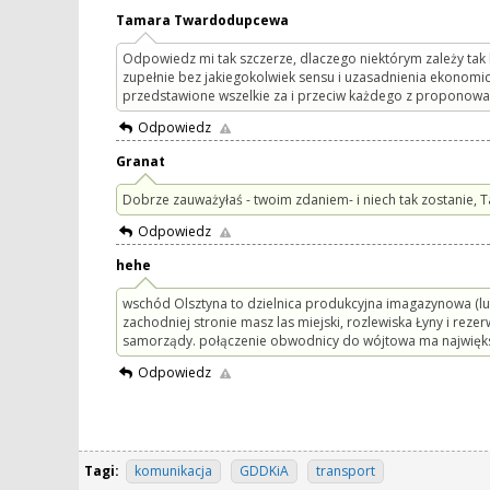
Tamara Twardodupcewa
Odpowiedz mi tak szczerze, dlaczego niektórym zależy ta
zupełnie bez jakiegokolwiek sensu i uzasadnienia ekonomic
przedstawione wszelkie za i przeciw każdego z proponow
Odpowiedz
Granat
Dobrze zauważyłaś - twoim zdaniem- i niech tak zostanie, 
Odpowiedz
hehe
wschód Olsztyna to dzielnica produkcyjna imagazynowa (lub
zachodniej stronie masz las miejski, rozlewiska Łyny i reze
samorządy. połączenie obwodnicy do wójtowa ma największ
Odpowiedz
Tagi:
komunikacja
GDDKiA
transport