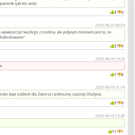
nienki (jak kto woli).
3
0
2020-08-20 06:54
ą wywłaszczyć każdego z osobna, ale jedynym minusem jest to, że
odszkodowanie"
2
0
2020-08-18 19:28
m.
1
6
2020-08-18 21:19
odni daje oddech dla Zatorza i północnej częściej Olsztyna.
5
0
2020-08-18 12:49
11
1