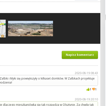
Napisz komentarz
2020-08-19 08:43
albki i Myki się powiększyły o kilkaset domków. W Zalbkach projektuje
wodzenia!
1
1
2020-08-19 20:10
cie dlaczego mieszkaniówka się tak rozpędza w Olsztynie. Za chwilę tak