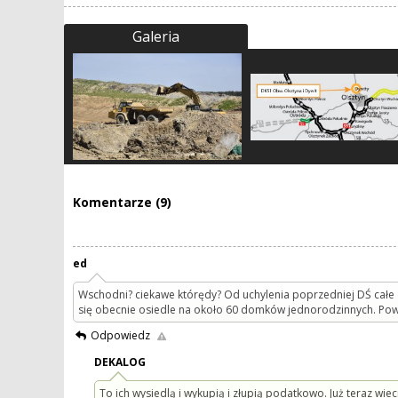
Galeria
Komentarze (9)
ed
Wschodni? ciekawe którędy? Od uchylenia poprzedniej DŚ całe Z
się obecnie osiedle na około 60 domków jednorodzinnych. Po
Odpowiedz
DEKALOG
To ich wysiedlą i wykupią i złupią podatkowo. Już teraz wie