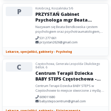
Kołobrzeg, Koszalińska 5/6
P
PRZYSTAŃ Gabinet
Psychologa mgr Beata
Bendkowska
Nazywam się Beata Bendkowska i jestem
psychologiem oraz psychotraumatologiem,
wspierającym dorosłych, dzieci i młodzież w
531 277 661
odzyskiwaniu równowagi...
przystan2626@gmail.com
Lekarze, specjaliści, gabinety
»
Psycholog
Częstochowa, Generała Leopolda Okulickiego
C
84/lok. 6
Centrum Terapii Dziecka
BABY STEPS Częstochowa -
fizjoterapia - logopeda
Centrum Terapii Dziecka BABY STEPS w
dziecięcy - psycholog
Częstochowie to miejsce stworzone z myślą o
dziecięcy
kompleksowym wsparciu dzieci oraz ich
609011680
prawidłowym rozwoju....
babystepscentrum@gmail.com
Lekarze, specjaliści, gabinety
»
Fizjoterapeuta