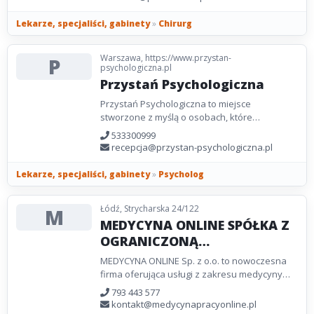
Lekarze, specjaliści, gabinety
»
Chirurg
Warszawa, https://www.przystan-
P
psychologiczna.pl
Przystań Psychologiczna
Przystań Psychologiczna to miejsce
stworzone z myślą o osobach, które
potrzebują profesjonalnego wsparcia
533300999
psychologicznego oraz
recepcja@przystan-psychologiczna.pl
psychoterapeutycznego....
Lekarze, specjaliści, gabinety
»
Psycholog
Łódź, Strycharska 24/122
M
MEDYCYNA ONLINE SPÓŁKA Z
OGRANICZONĄ
ODPOWIEDZIALNOŚCIĄ
MEDYCYNA ONLINE Sp. z o.o. to nowoczesna
firma oferująca usługi z zakresu medycyny
pracy, która łączy profesjonalną opiekę
793 443 577
lekarską z...
kontakt@medycynapracyonline.pl