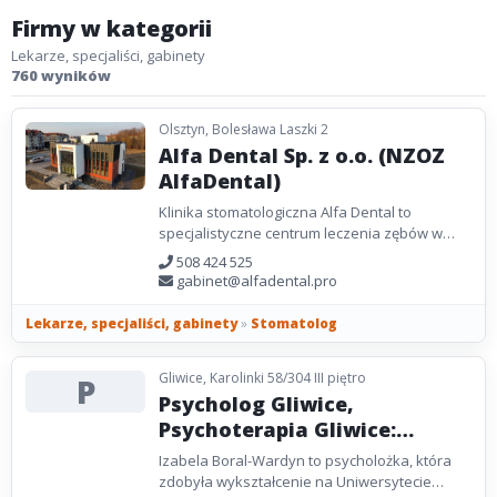
Firmy w kategorii
Lekarze, specjaliści, gabinety
760 wyników
Olsztyn, Bolesława Laszki 2
Alfa Dental Sp. z o.o. (NZOZ
AlfaDental)
Klinika stomatologiczna Alfa Dental to
specjalistyczne centrum leczenia zębów w
Olsztynie. Specjalizujemy się w leczeniu w
508 424 525
znieczuleniu ogólnym...
gabinet@alfadental.pro
Lekarze, specjaliści, gabinety
»
Stomatolog
Gliwice, Karolinki 58/304 III piętro
P
Psycholog Gliwice,
Psychoterapia Gliwice:
Izabela Boral-Wardyn
Izabela Boral-Wardyn to psycholożka, która
zdobyła wykształcenie na Uniwersytecie