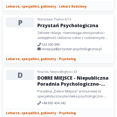
Lekarze, specjaliści, gabinety
»
Lekarz Rodzinny
Warszawa, Piękna 6/74
P
Przystań Psychologiczna
Zdrowe relacje, równowaga emocjonalna i
umiejętność radzenia sobie z codziennymi
wyzwaniami mają ogromny wpływ na jakość
533 300 999
życia. Kiedy...
recepcja@przystan-psychologiczna.pl
Lekarze, specjaliści, gabinety
»
Psycholog
Knurów, Niepodległości 43
D
DOBRE MIEJSCE - Niepubliczna
Poradnia Psychologiczno-
Pedagogiczna
Poradnia „Dobre Miejsce” w Knurowie to
specjalistyczna placówka psychologiczno-
pedagogiczna, która zapewnia wsparcie
+48 692 434 342
dzieciom, młodzieży,...
Lekarze, specjaliści, gabinety
»
Psycholog