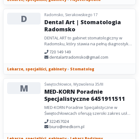
Radomsko, Sierakowskiego 17
D
Dental Art | Stomatologia
Radomsko
DENTAL ART to gabinet stomatologiczny w
Radomsku, który stawia na pełną diagnostykę
i skuteczne leczenie. Dzięki nowoczesnemu
720 149 149
zapleczu technologicznemu...
dentalartradomsko@gmail.com
Lekarze, specjaliści, gabinety
»
Stomatolog
Świętochłowice, Wyzwolenia 35/III
M
MED-KORN Poradnie
Specjalistyczne 6451911511
MED-KORN Poradnie Specjalistyczne w
Świętochłowicach oferują szeroki zakres usług
medycznych dla dzieci i dorosłych. Pacjenci
322457024
mogą skorzystać...
biuro@medkorn.pl
Lekarze, specjaliści, gabinety
»
Lekarz Rodzinny