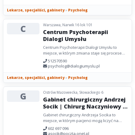
Wrocławskim, gdzie ukończyła pięcioletnie
studia magisterskie....
Lekarze, specjaliści, gabinety
»
Psycholog
Warszawa, Narwik 16 lok 101
C
Centrum Psychoterapii
Dialogi Umysłu
Centrum Psychoterapii Dialogi Umysłu to
miejsce, w którym zmiana staje się procesem,
a nie jednorazowym wydarzeniem. Nasz
512570590
zespół doświadczonych...
psycholog@dialogiumyslu.pl
Lekarze, specjaliści, gabinety
»
Psycholog
Ostrów Mazowiecka, Słowackiego 6
G
Gabinet chirurgiczny Andrzej
Socik | Chirurg Naczyniowy |
Ostrów Mazowiecka
Gabinet chirurgiczny Andrzeja Socika to
miejsce, w którym pacjenci mogą liczyć na
fachową opiekę oraz nowoczesne metody
602 697 096
diagnostyki i leczenia....
asocik@poczta.onet.pl