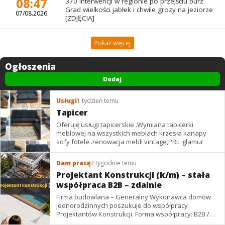
08:47
370 interwencji w regionie po przejściu burz.
Grad wielkości jabłek i chwile grozy na jeziorze
07/08.2026
[ZDJĘCIA]
Pokaż więcej
Ogłoszenia
Dodaj
Usługi
1 tydzień temu
Tapicer
Oferuję usługi tapicerskie .Wymiana tapicerki
meblowej na wszystkich meblach krzesła kanapy
sofy fotele .renowacja mebli vintage,PRL. glamur
Dam pracę
2 tygodnie temu
Projektant Konstrukcji (k/m) – stała
współpraca B2B – zdalnie
Firma budowlana – Generalny Wykonawca domów
jednorodzinnych poszukuje do współpracy
Projektantów Konstrukcji. Forma współpracy: B2B /
podwykonawstwo – zdalnie. Wynagrodzenie: ✔