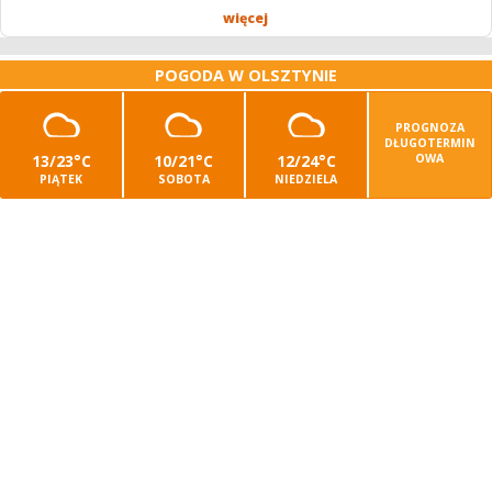
Stawki...
więcej
POGODA W OLSZTYNIE
PROGNOZA
DŁUGOTERMIN
13/23°C
10/21°C
12/24°C
OWA
PIĄTEK
SOBOTA
NIEDZIELA