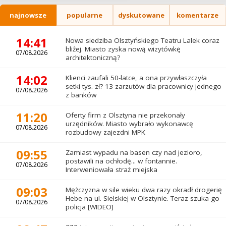
najnowsze
popularne
dyskutowane
komentarze
14:41
Nowa siedziba Olsztyńskiego Teatru Lalek coraz
bliżej. Miasto zyska nową wizytówkę
07/08.2026
architektoniczną?
14:02
Klienci zaufali 50-latce, a ona przywłaszczyła
setki tys. zł? 13 zarzutów dla pracownicy jednego
07/08.2026
z banków
11:20
Oferty firm z Olsztyna nie przekonały
urzędników. Miasto wybrało wykonawcę
07/08.2026
rozbudowy zajezdni MPK
09:55
Zamiast wypadu na basen czy nad jezioro,
postawili na ochłodę... w fontannie.
07/08.2026
Interweniowała straż miejska
09:03
Mężczyzna w sile wieku dwa razy okradł drogerię
Hebe na ul. Sielskiej w Olsztynie. Teraz szuka go
07/08.2026
policja [WIDEO]