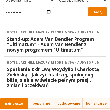
Dodaj
HOTEL LAKE HILL MAZURY RESORT & SPA - AUDYTORIUM
Ostróda
Stand-up
Stand-up: Adam Van Bendler Program
29
MAJ
19:00
"Ultimatum" - Adam Van Bendler z
2026
nowym programem "Ultimatum"
HOTEL LAKE HILL MAZURY RESORT & SPA - AUDYTORIUM
Ostróda
Inne
Spotkanie z dr Ewą Woydyłło i Charlottą
27
MAJ
18:30
Zielińską - Jak żyć mądrzej, spokojniej i
2026
bliżej siebie w świecie pełnym presji,
zmian i oczekiwań
najnowsze
popularne
dyskutowane
komentarze