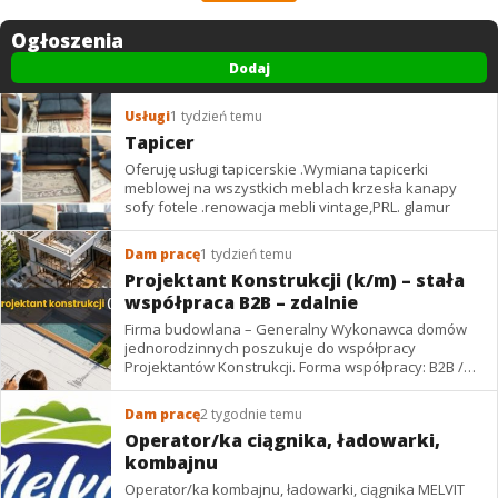
Ogłoszenia
Dodaj
Usługi
1 tydzień temu
Tapicer
Oferuję usługi tapicerskie .Wymiana tapicerki
meblowej na wszystkich meblach krzesła kanapy
sofy fotele .renowacja mebli vintage,PRL. glamur
Dam pracę
1 tydzień temu
Projektant Konstrukcji (k/m) – stała
współpraca B2B – zdalnie
Firma budowlana – Generalny Wykonawca domów
jednorodzinnych poszukuje do współpracy
Projektantów Konstrukcji. Forma współpracy: B2B /
podwykonawstwo – zdalnie. Wynagrodzenie: ✔
Stawki...
Dam pracę
2 tygodnie temu
Operator/ka ciągnika, ładowarki,
kombajnu
Operator/ka kombajnu, ładowarki, ciągnika MELVIT