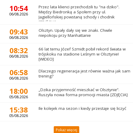
10:54
Przez lata klienci przechodzili tu "na dziko".
Między Biedronką a Społem przy ul.
06/08.2026
Jagiellońskiej powstaną schody i chodnik
[ZDJĘCIA]
09:43
Olsztyn. Upały dały się we znaki. Chwile
niepokoju przy Manhattanie
06/08.2026
08:32
66 lat temu Józef Szmidt pobił rekord świata w
trójskoku na stadione Leśnym w Olsztynie!
06/08.2026
[WIDEO]
06:58
Dlaczego regeneracja jest równie ważna jak sam
trening?
06/08.2026
18:00
„Dzika przyjemność mieszkać w Olsztynie”.
Ruszyła nowa forma promocji miasta [ZDJĘCIA]
05/08.2026
15:38
Ile kolejek ma sezon i kiedy przestaje się liczyć
05/08.2026
Pokaż więcej