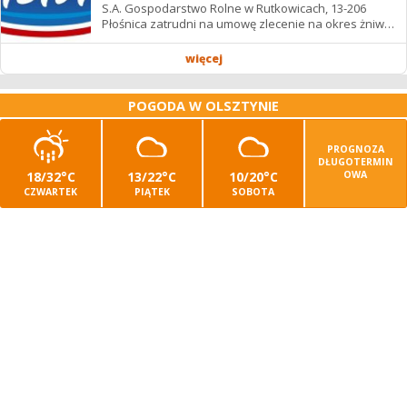
S.A. Gospodarstwo Rolne w Rutkowicach, 13-206
Płośnica zatrudni na umowę zlecenie na okres żniw: -
operatora/kę kombajnu z uprawnieniami -...
więcej
POGODA W OLSZTYNIE
PROGNOZA
DŁUGOTERMIN
18/32°C
13/22°C
10/20°C
OWA
CZWARTEK
PIĄTEK
SOBOTA