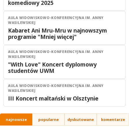
komediowy 2025
AULA WIDOWISKOWO-KONFERENCYJNA IM. ANNY
Olsztyn
Stand-up
WASILEWSKIEJ
15
MAJ
Kabaret Ani Mru-Mru w najnowszym
17:30
2026
programie "Mniej więcej"
AULA WIDOWISKOWO-KONFERENCYJNA IM. ANNY
Olsztyn
Koncert
WASILEWSKIEJ
11
MAJ
"With Love" Koncert dyplomowy
19:00
2026
studentów UWM
AULA WIDOWISKOWO-KONFERENCYJNA IM. ANNY
Olsztyn
Koncert
WASILEWSKIEJ
08
MAJ
III Koncert maltański w Olsztynie
18:00
2026
najnowsze
popularne
dyskutowane
komentarze