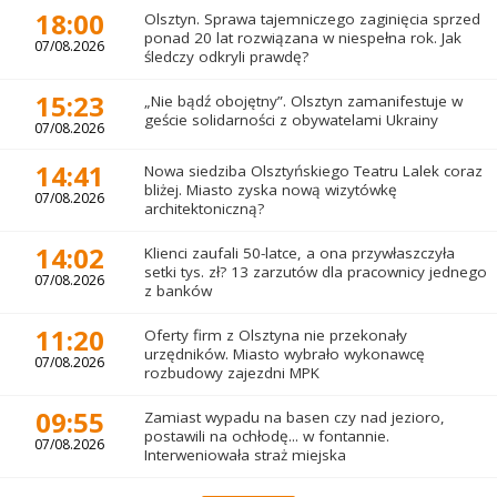
18:00
Olsztyn. Sprawa tajemniczego zaginięcia sprzed
ponad 20 lat rozwiązana w niespełna rok. Jak
07/08.2026
śledczy odkryli prawdę?
15:23
„Nie bądź obojętny”. Olsztyn zamanifestuje w
geście solidarności z obywatelami Ukrainy
07/08.2026
14:41
Nowa siedziba Olsztyńskiego Teatru Lalek coraz
bliżej. Miasto zyska nową wizytówkę
07/08.2026
architektoniczną?
14:02
Klienci zaufali 50-latce, a ona przywłaszczyła
setki tys. zł? 13 zarzutów dla pracownicy jednego
07/08.2026
z banków
11:20
Oferty firm z Olsztyna nie przekonały
urzędników. Miasto wybrało wykonawcę
07/08.2026
rozbudowy zajezdni MPK
09:55
Zamiast wypadu na basen czy nad jezioro,
postawili na ochłodę... w fontannie.
07/08.2026
Interweniowała straż miejska