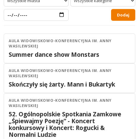
Dodaj
AULA WIDOWISKOWO-KONFERENCYJNA IM. ANNY
Olsztyn
Taniec
WASILEWSKIEJ
23
CZE
Summer dance show Monstars
16:50
2026
AULA WIDOWISKOWO-KONFERENCYJNA IM. ANNY
Olsztyn
Stand-up
WASILEWSKIEJ
21
CZE
Skończyły się żarty. Mann i Bukartyk
18:00
2026
AULA WIDOWISKOWO-KONFERENCYJNA IM. ANNY
Olsztyn
Koncert
WASILEWSKIEJ
19
CZE
52. Ogólnopolskie Spotkania Zamkowe
19:00
2026
„Śpiewajmy Poezję” - Koncert
konkursowy i Koncert: Rogucki &
Normalni Ludzie