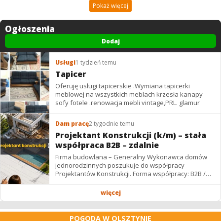
Pokaż więcej
Ogłoszenia
Dodaj
Usługi
1 tydzień temu
Tapicer
Oferuję usługi tapicerskie .Wymiana tapicerki
meblowej na wszystkich meblach krzesła kanapy
sofy fotele .renowacja mebli vintage,PRL. glamur
Dam pracę
2 tygodnie temu
Projektant Konstrukcji (k/m) – stała
współpraca B2B – zdalnie
Firma budowlana – Generalny Wykonawca domów
jednorodzinnych poszukuje do współpracy
Projektantów Konstrukcji. Forma współpracy: B2B /
podwykonawstwo – zdalnie. Wynagrodzenie: ✔
Stawki...
więcej
POGODA W OLSZTYNIE