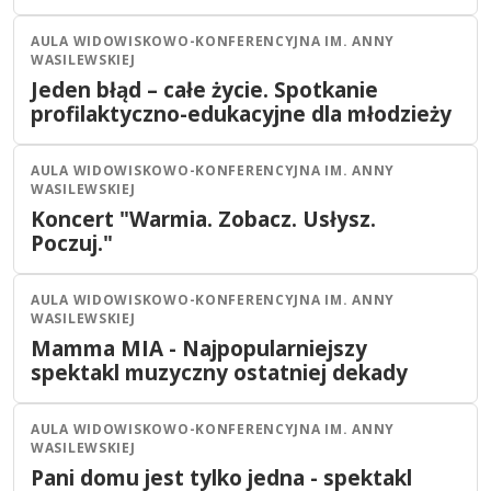
AULA WIDOWISKOWO-KONFERENCYJNA IM. ANNY
Olsztyn
Warsztaty
WASILEWSKIEJ
09
CZE
Jeden błąd – całe życie. Spotkanie
11:00
2026
profilaktyczno-edukacyjne dla młodzieży
AULA WIDOWISKOWO-KONFERENCYJNA IM. ANNY
Olsztyn
Koncert
WASILEWSKIEJ
06
CZE
Koncert "Warmia. Zobacz. Usłysz.
19:00
2026
Poczuj."
AULA WIDOWISKOWO-KONFERENCYJNA IM. ANNY
Olsztyn
Koncert
WASILEWSKIEJ
03
CZE
Mamma MIA - Najpopularniejszy
19:00
2026
spektakl muzyczny ostatniej dekady
AULA WIDOWISKOWO-KONFERENCYJNA IM. ANNY
Olsztyn
Teatr
WASILEWSKIEJ
30
MAJ
Pani domu jest tylko jedna - spektakl
16:00
2026