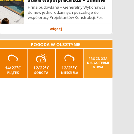
stała współpraca B2B – zdalnie
Firma budowlana – Generalny Wykonawca
domów jednorodzinnych poszukuje do
współpracy Projektantów Konstrukcji. Forma
współpracy: B2B / podwykonawstwo –
zdalnie. Wynagrodzenie: ✔ Stawki...
więcej
POGODA W OLSZTYNIE
PROGNOZA
DŁUGOTERMI
14/22°C
12/22°C
12/25°C
NOWA
PIĄTEK
SOBOTA
NIEDZIELA