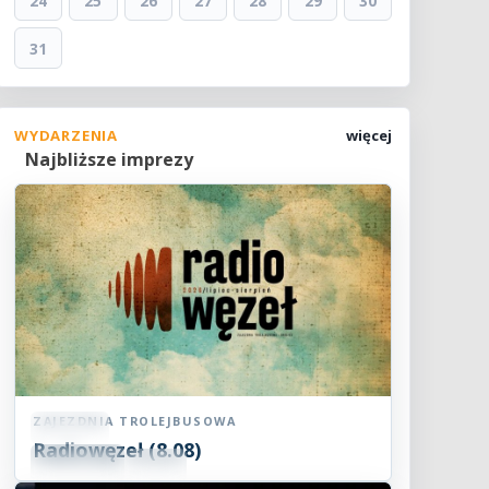
24
25
26
27
28
29
30
31
WYDARZENIA
więcej
Najbliższe imprezy
ZAJEZDNIA TROLEJBUSOWA
Koncert
Radiowęzeł (8.08)
08
SIE
15:00
2026