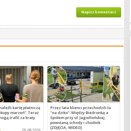
Napisz komentarz
naleźli kartę płatniczą
Przez lata klienci przechodzili tu
zakupy marzeń”. Teraz
"na dziko". Między Biedronką a
mogą trafić za kraty
Społem przy ul. Jagiellońskiej
powstaną schody i chodnik
[ZDJĘCIA, WIDEO]
y
05.08.2026