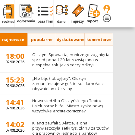
najnowsze
popularne
dyskutowane
komentarze
18:00
Olsztyn. Sprawa tajemniczego zaginięcia
sprzed ponad 20 lat rozwiązana w
07/08.2026
niespełna rok. Jak śledczy odkryli
prawdę?
15:23
„Nie bądź obojętny”. Olsztyn
zamanifestuje w geście solidarności z
07/08.2026
obywatelami Ukrainy
14:41
Nowa siedziba Olsztyńskiego Teatru
Lalek coraz bliżej. Miasto zyska nową
07/08.2026
wizytówkę architektoniczną?
14:02
Klienci zaufali 50-latce, a ona
przywłaszczyła setki tys. zł? 13 zarzutów
07/08.2026
dla pracownicy jednego z banków