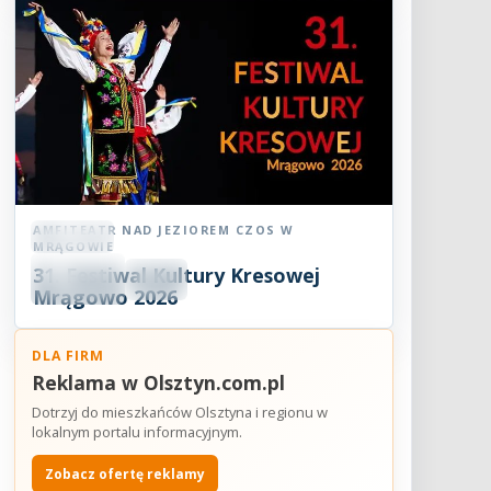
AMFITEATR NAD JEZIOREM CZOS W
Festiwal
MRĄGOWIE
08
31. Festiwal Kultury Kresowej
SIE
18:30
2026
Mrągowo 2026
DLA FIRM
Reklama w Olsztyn.com.pl
Dotrzyj do mieszkańców Olsztyna i regionu w
lokalnym portalu informacyjnym.
Zobacz ofertę reklamy