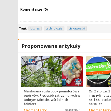
Komentarze (0)
Tagi:
biznes
technologia
ciekawostki
Proponowane artykuły
Marihuana rosła obok pomidorów i
Os. Zatorze. Z
ogórków. Pięć osób zatrzymanych w
i ruszyli na „
Dobrym Mieście, wśród nich
46- i 58-latek 
żołnierz
na 10 lat
1 komentarzy
04.08.2026
1 komentarz