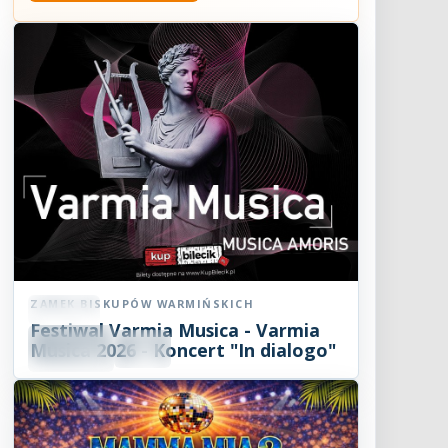
ZAMEK BISKUPÓW WARMIŃSKICH
Koncert
Festiwal Varmia Musica - Varmia
08
SIE
Musica 2026 - Koncert "In dialogo"
19:00
2026