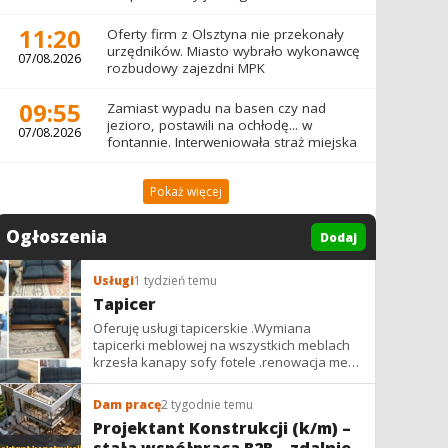
11:20
Oferty firm z Olsztyna nie przekonały
urzędników. Miasto wybrało wykonawcę
07/08.2026
rozbudowy zajezdni MPK
09:55
Zamiast wypadu na basen czy nad
jezioro, postawili na ochłodę... w
07/08.2026
fontannie. Interweniowała straż miejska
Pokaż więcej
Ogłoszenia
Dodaj
Usługi
1 tydzień temu
Tapicer
Oferuję usługi tapicerskie .Wymiana
tapicerki meblowej na wszystkich meblach
krzesła kanapy sofy fotele .renowacja mebli
vintage,PRL. glamur
Dam pracę
2 tygodnie temu
Projektant Konstrukcji (k/m) –