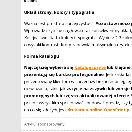
lokalnie.
Układ strony, kolory i typografia
Ważna jest prostota i przejrzystość.
Pozostaw nieco 
Wprowadź czytelne nagłówki oraz konsekwentny układ, 
Kolejna kwestia to kolory i typografia. Wybierz 2-3 ko
o wysoki kontrast, który zapewnia maksymalną czyteln
Forma katalogu
Najczęściej wybiera się
katalogi szyte
lub klejone
prezentują się bardzo profesjonalnie
. Jeśli zakład
prezentowany klientom w sprzedaży bezpośredniej, je
rozwiązania, takie jak
zszycie na zszywki lub wersje 
promocyjnych lub często aktualizowanej ofercie
.
przede wszystkim sprzedawać i budować prestiż, czy ty
na co się zdecydujesz
drukarnia online OpenPrint.pl
Artykuł sponsorowany